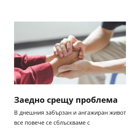
Заедно срещу проблема
В днешния забързан и ангажиран живот
все повече се сблъскваме с