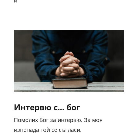
и
Интервю с… бог
Помолих Бог за интервю. За моя
изненада той се съгласи.