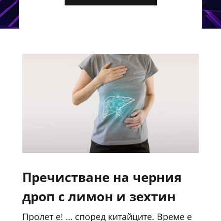
Пречистване на черния
дроп с лимон и зехтин
Пролет е! … според китайците. Време е