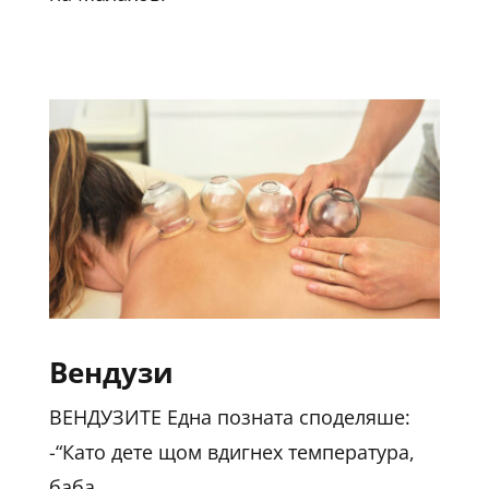
Вендузи
ВЕНДУЗИТЕ Една позната споделяше:
-“Като дете щом вдигнех температура,
баба