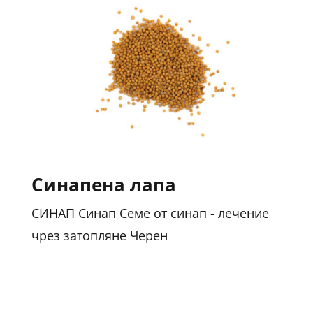
Синапена лапа
СИНАП Синап Семе от синап - лечение
чрез затопляне Черен