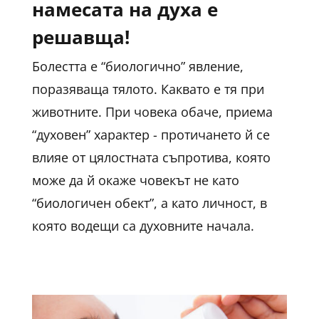
намесата на духа е
решавща!
Болестта е “биологично” явление,
поразяваща тялото. Каквато е тя при
животните. При човека обаче, приема
“духовен” характер - протичането й се
влияе от цялостната съпротива, която
може да й окаже човекът не като
“биологичен обект”, а като личност, в
която водещи са духовните начала.