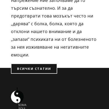
напрежение ние започваме да го
търсим съзнателно. И за да
предотврати това мозъкът често ни
„дарява“ с болка, болка, която да
отклони нашето внимание и да
„запази“ психиката ни от болезненото
за нея изживяване на негативните
емоции.
ВСИЧКИ СТАТИИ