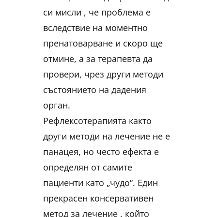
си мисли , че проблема е
вследствие на моментно
пренатоварване и скоро ще
отмине, а за терапевта да
провери, чрез други методи
състоянието на дадения
орган.
Рефлексотерапията както
други методи на лечение не е
панацея, но често ефекта е
определян от самите
пациенти като „чудо“. Един
прекрасен консервативен
метод за лечение , който