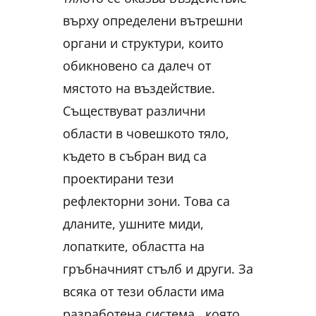
върху определени вътрешни
органи и структури, които
обикновено са далеч от
мястото на въздействие.
Съществуват различни
области в човешкото тяло,
където в събран вид са
проектирани тези
рефлекторни зони. Това са
дланите, ушните миди,
лопатките, областта на
гръбначният стълб и други. За
всяка от тези области има
разработена система , която