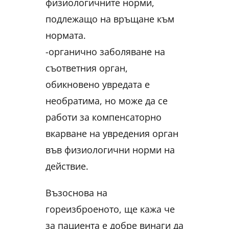
физиологичните норми,
подлежащо на връщане към
нормата.
-органично заболяване на
съответния орган,
обикновено увредата е
необратима, но може да се
работи за компенсаторно
вкарване на увредения орган
във физиологични норми на
действие.
Възоснова на
гореизброеното, ще кажа че
за пациента е добре винаги да