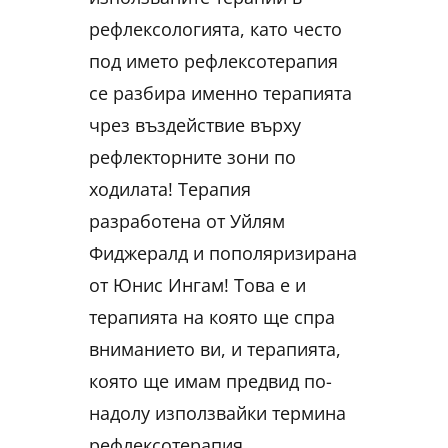
рефлексологията, като често
под името рефлексотерапия
се разбира именно терапията
чрез въздействие върху
рефлекторните зони по
ходилата! Терапия
разработена от Уйлям
Фиджералд и пополяризирана
от Юнис Ингам! Това е и
терапията на която ще спра
вниманието ви, и терапията,
която ще имам предвид по-
надолу използвайки термина
рефлексотерапия.