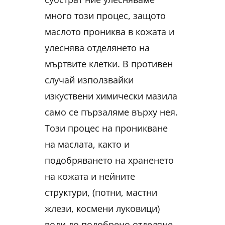
много този процес, защото
маслото прониква в кожата и
улеснява отделянето на
мъртвите клетки. В противен
случай използвайки
изкуствени химически мазила
само се пързаляме върху нея.
Този процес на проникване
на маслата, както и
подобряването на храненето
на кожата и нейните
структури, (потни, мастни
жлези, космени луковици)
води до подобрено отделяне