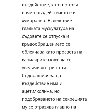
въздействие, като по този
начин въздействието е и
хуморално. Вследствие
гладката мускулатура на
съдовете се отпуска и
кръвообращението се
облекчава като просвета на
капилярите може да се
увеличи до три пъти.
Съдораширяващо
въздействие има и
ацетилхолина, но
подобряването на секрецията
му се отразява главно на