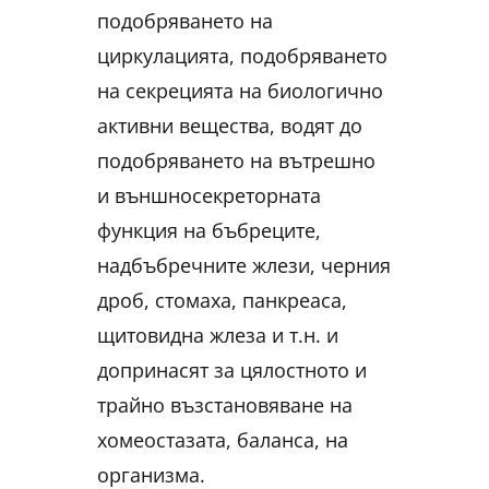
подобряването на
циркулацията, подобряването
на секрецията на биологично
активни вещества, водят до
подобряването на вътрешно
и външносекреторната
функция на бъбреците,
надбъбречните жлези, черния
дроб, стомаха, панкреаса,
щитовидна жлеза и т.н. и
допринасят за цялостното и
трайно възстановяване на
хомеостазата, баланса, на
организма.