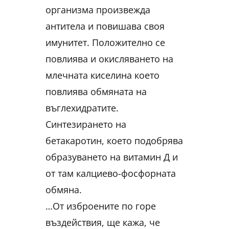
организма произвежда
антитела и повишава своя
имунитет. Положително се
повлиява и окисляването на
млечната киселина което
повлиява обмяната на
въглехидратите.
Синтезирането на
бетакаротин, което подобрява
образуването на витамин Д и
от там калциево-фосфорната
обмяна.
…От изброените по горе
въздействия, ще кажа, че