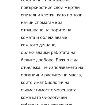
повърхностния слой мъртви
епителни клетки, като по този
начин спомагаме за
отпушване на порите на
кожата и облекчаваме
кожното дишане,
облекчавайки работата на
белите дробове. Важно е да
отбележа, че използването на
органични растителни масла,
които имат биологична
съвместимост с човешката
кожа като биологичен
субстрат ние улесняваме