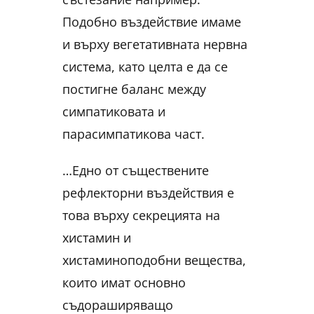
Подобно въздействие имаме
и върху вегетативната нервна
система, като целта е да се
постигне баланс между
симпатиковата и
парасимпатикова част.
…Едно от съществените
рефлекторни въздействия е
това върху секрецията на
хистамин и
хистаминоподобни вещества,
които имат основно
съдораширяващо