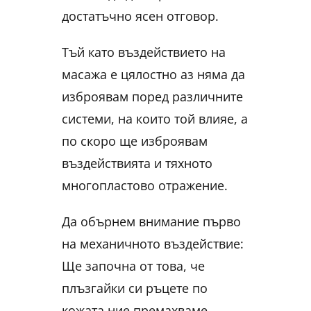
достатъчно ясен отговор.
Тъй като въздействието на
масажа е цялостно аз няма да
изброявам поред различните
системи, на които той влияе, а
по скоро ще изброявам
въздействията и тяхното
многопластово отражение.
Да обърнем внимание първо
на механичното въздействие:
Ще започна от това, че
плъзгайки си ръцете по
кожата ние премахваме