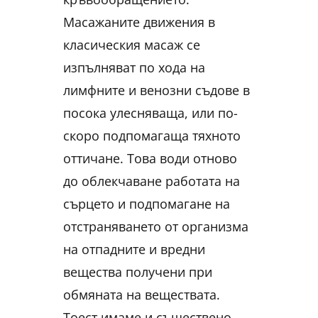
Масажаните движения в
класическия масаж се
изпълняват по хода на
лимфните и венозни съдове в
посока улесняваща, или по-
скоро подпомагаща тяхното
оттичане. Това води отново
до облекчаване работата на
сърцето и подпомагане на
отстраняването от организма
на отпадните и вредни
вещества получени при
обмяната на веществата.
Тоест имаме и съществено