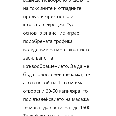
на токсините и отпадните
продукти чрез потта и
кожната секреция. Тук
основно значение играе
подобрената трофика
вследствие на многократното
засилване на
кръвообращението. За да не
бъда голословен ще кажа, че
ако в покой на 1 кв см има
отворени 30-50 капиляра, то
под въздейсвието на масажа
те могат да достигнат до 1500.
Този факт има и друго