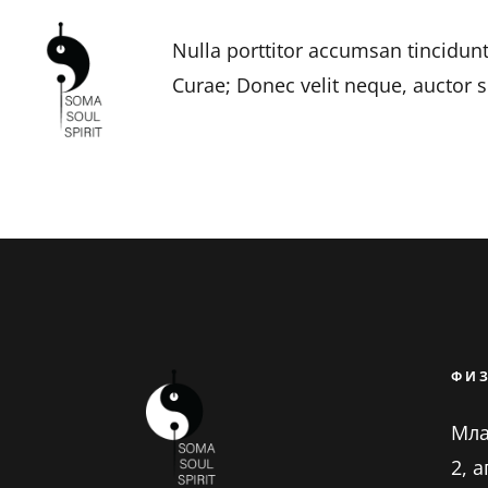
Skip
Nulla porttitor accumsan tincidunt
to
Curae; Donec velit neque, auctor s
content
ФИ
Млад
2, а